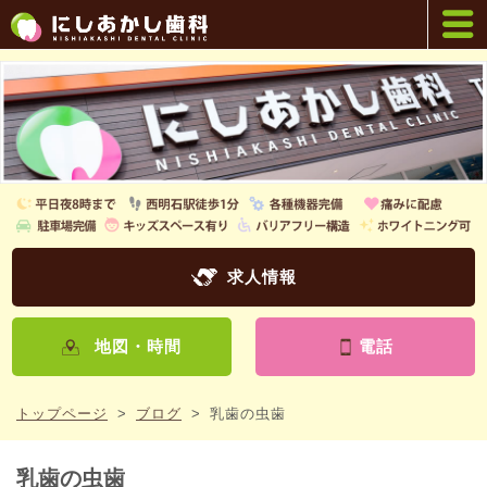
求人情報
地図・時間
電話
トップページ
>
ブログ
>
乳歯の虫歯
乳歯の虫歯