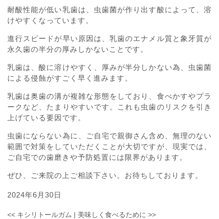
耐酸性能が低い乳歯は、虫歯菌が作り出す酸によって、溶
けやすくなっています。
進行スピードが早い原因は、乳歯のエナメル質と象牙質が
永久歯の半分の厚みしかないことです。
乳歯は、酸に溶けやすく、厚みが半分しかない為、虫歯菌
による侵蝕がすごく早く進みます。
乳歯は奥歯の溝が複雑な形態をしており、食べかすやプラ
ークなど、たまりやすいです。これも虫歯のリスクを引き
上げている要因です。
虫歯にならない為に、ご自宅で親御さん含め、無理のない
範囲で対策をしていただくことが大切ですが、現実では、
ご自宅での歯磨きや予防処置には限界があります。
ぜひ、ご来院の上ご相談下さい。お待ちしております。
2024年6月30日
<<
キシリトールガム
|
美味しく食べるために
>>